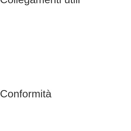
Contatti
Albo Online
Amministrazione trasparente
MIUR
Ufficio Scolastico Regionale
Scuola in Chiaro
Conformità
Privacy Policy
Dichiarazione di Accessibilità
Note legali