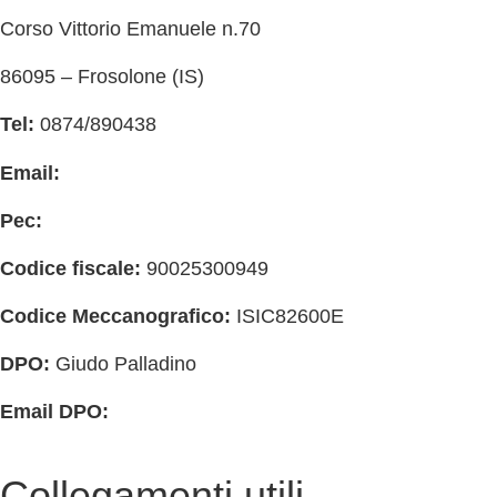
Corso Vittorio Emanuele n.70
86095 – Frosolone (IS)
Tel:
0874/890438
Email:
isic82600e@istruzione.it
Pec:
isic82600e@pec.istruzione.it
Codice fiscale:
90025300949
Codice Meccanografico:
ISIC82600E
DPO:
Giudo Palladino
Email DPO:
guido.palladino.dpo@gmail.com
Collegamenti utili