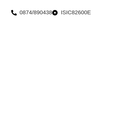
ne.it
0874/890438
ISIC82600E