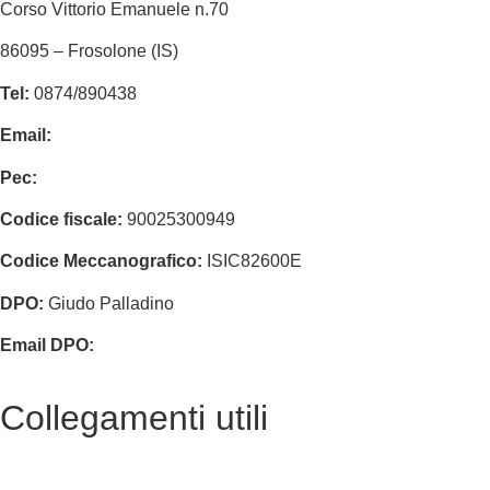
Corso Vittorio Emanuele n.70
86095 – Frosolone (IS)
Tel:
0874/890438
Email:
isic82600e@istruzione.it
Pec:
isic82600e@pec.istruzione.it
Codice fiscale:
90025300949
Codice Meccanografico:
ISIC82600E
DPO:
Giudo Palladino
Email DPO:
guido.palladino.dpo@gmail.com
Collegamenti utili
Contatti