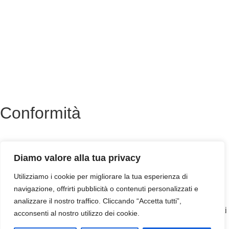
Albo Online
Amministrazione trasparente
MIUR
Ufficio Scolastico Regionale
Scuola in Chiaro
Conformità
Privacy Policy
Dichiarazione di Accessibilità
Diamo valore alla tua privacy
Note legali
Utilizziamo i cookie per migliorare la tua esperienza di
navigazione, offrirti pubblicità o contenuti personalizzati e
analizzare il nostro traffico. Cliccando “Accetta tutti”,
Responsabile della trasmissione e pubblicazione di documenti
acconsenti al nostro utilizzo dei cookie.
informazioni e dati ex. Art. 10 d.lgs 33/2013 ss.mm.ii. – d.lgs