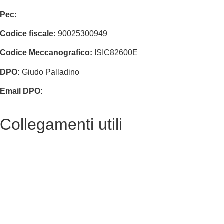
Pec:
isic82600e@pec.istruzione.it
Codice fiscale:
90025300949
Codice Meccanografico:
ISIC82600E
DPO:
Giudo Palladino
Email DPO:
guido.palladino.dpo@gmail.com
Collegamenti utili
Contatti
Albo Online
Amministrazione trasparente
MIUR
Ufficio Scolastico Regionale