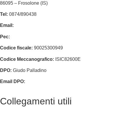
86095 – Frosolone (IS)
Tel:
0874/890438
Email:
isic82600e@istruzione.it
Pec:
isic82600e@pec.istruzione.it
Codice fiscale:
90025300949
Codice Meccanografico:
ISIC82600E
DPO:
Giudo Palladino
Email DPO:
guido.palladino.dpo@gmail.com
Collegamenti utili
Contatti
Albo Online