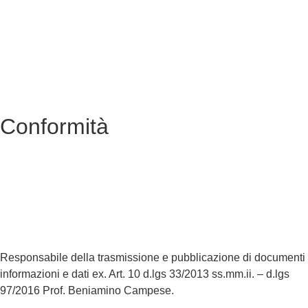
Amministrazione trasparente
MIUR
Ufficio Scolastico Regionale
Scuola in Chiaro
Conformità
Privacy Policy
Dichiarazione di Accessibilità
Note legali
Responsabile della trasmissione e pubblicazione di documenti
informazioni e dati ex. Art. 10 d.lgs 33/2013 ss.mm.ii. – d.lgs
97/2016 Prof. Beniamino Campese.