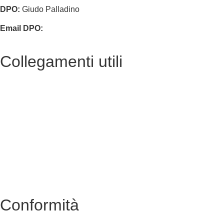
DPO:
Giudo Palladino
Email DPO:
guido.palladino.dpo@gmail.com
Collegamenti utili
Contatti
Albo Online
Amministrazione trasparente
MIUR
Ufficio Scolastico Regionale
Scuola in Chiaro
Conformità
Privacy Policy