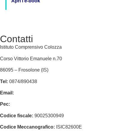
Apri l’e-book
Contatti
Istituto Comprensivo Colozza
Corso Vittorio Emanuele n.70
86095 – Frosolone (IS)
Tel:
0874/890438
Email:
isic82600e@istruzione.it
Pec:
isic82600e@pec.istruzione.it
Codice fiscale:
90025300949
Codice Meccanografico:
ISIC82600E