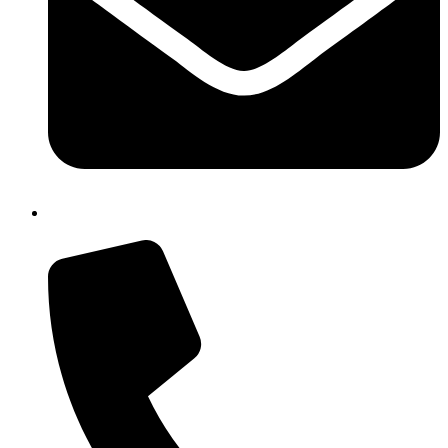
isic82600e@istruzione.it