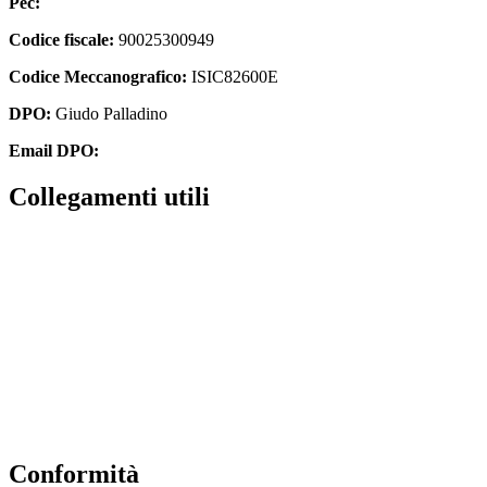
Pec:
isic82600e@pec.istruzione.it
Codice fiscale:
90025300949
Codice Meccanografico:
ISIC82600E
DPO:
Giudo Palladino
Email DPO:
guido.palladino.dpo@gmail.com
Collegamenti utili
Contatti
Albo Online
Amministrazione trasparente
MIUR
Ufficio Scolastico Regionale
Scuola in Chiaro
Conformità