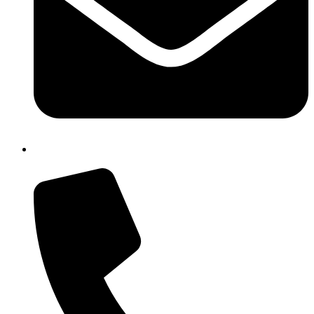
isic82600e@istruzione.it