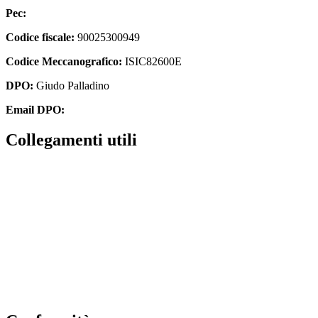
Pec:
isic82600e@pec.istruzione.it
Codice fiscale:
90025300949
Codice Meccanografico:
ISIC82600E
DPO:
Giudo Palladino
Email DPO:
guido.palladino.dpo@gmail.com
Collegamenti utili
Contatti
Albo Online
Amministrazione trasparente
MIUR
Ufficio Scolastico Regionale
Scuola in Chiaro