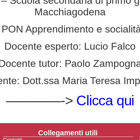
 – Scuola secondaria di primo g
Macchiagodena
 PON Apprendimento e socialità 
Docente esperto: Lucio Falco
Docente tutor: Paolo Zampogn
ente: Dott.ssa Maria Teresa Im
————->
Clicca qui
Collegamenti utili