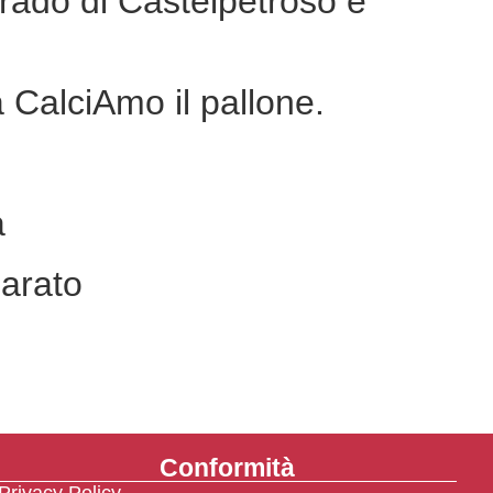
rado di Castelpetroso e
CalciAmo il pallone.
a
parato
Conformità