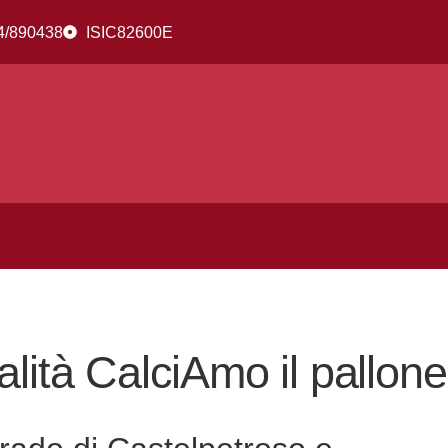
4/890438
ISIC82600E
ità CalciAmo il pallone