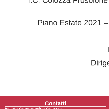
I.C. Colozza Frosolone
Piano Estate 2021 –
Dirig
Contatti