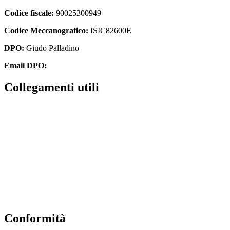
Codice fiscale:
90025300949
Codice Meccanografico:
ISIC82600E
DPO:
Giudo Palladino
Email DPO:
guido.palladino.dpo@gmail.com
Collegamenti utili
Contatti
Albo Online
Amministrazione trasparente
MIUR
Ufficio Scolastico Regionale
Scuola in Chiaro
Conformità