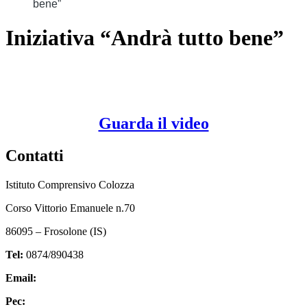
bene”
Iniziativa “Andrà tutto bene”
Guarda il video
Contatti
Istituto Comprensivo Colozza
Corso Vittorio Emanuele n.70
86095 – Frosolone (IS)
Tel:
0874/890438
Email:
isic82600e@istruzione.it
Pec:
isic82600e@pec.istruzione.it