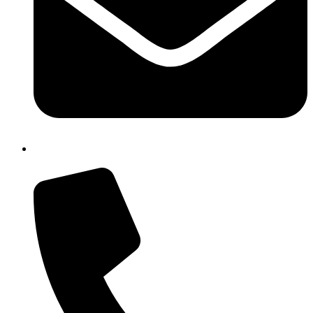
isic82600e@istruzione.it