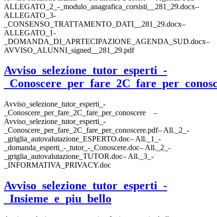
ALLEGATO_2_-_modulo_anagrafica_corsisti__281_29.docx–
ALLEGATO_3-
_CONSENSO_TRATTAMENTO_DATI__281_29.docx–
ALLEGATO_1-
_DOMANDA_DI_APRTECIPAZIONE_AGENDA_SUD.docx–
AVVISO_ALUNNI_signed__281_29.pdf
Avviso_selezione_tutor_esperti_-
_Conoscere_per_fare_2C_fare_per_conos
Avviso_selezione_tutor_esperti_-
_Conoscere_per_fare_2C_fare_per_conoscere –
Avviso_selezione_tutor_esperti_-
_Conoscere_per_fare_2C_fare_per_conoscere.pdf– All._2_-
_griglia_autovalutazione_ESPERTO.doc– All._1_-
_domanda_esperti_-_tutor_-_Conoscere.doc– All._2_-
_griglia_autovalutazione_TUTOR.doc– All._3_-
_INFORMATIVA_PRIVACY.doc
Avviso_selezione_tutor_esperti_-
_Insieme_e_piu_bello