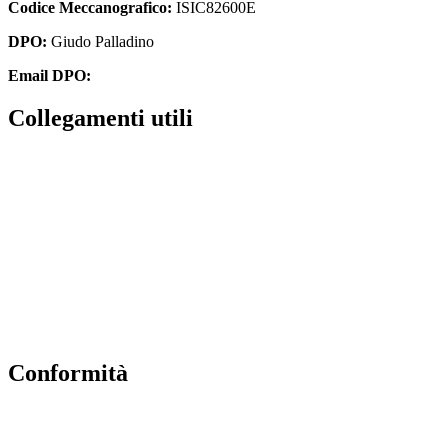
Codice Meccanografico:
ISIC82600E
DPO:
Giudo Palladino
Email DPO:
guido.palladino.dpo@gmail.com
Collegamenti utili
Contatti
Albo Online
Amministrazione trasparente
MIUR
Ufficio Scolastico Regionale
Scuola in Chiaro
Conformità
Privacy Policy