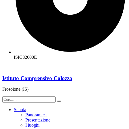
ISIC82600E
Istituto Comprensivo Colozza
Frosolone (IS)
Scuola
Panoramica
Presentazione
I luoghi