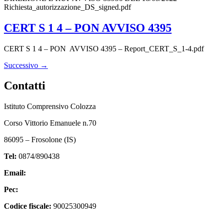
Richiesta_autorizzazione_DS_signed.pdf
CERT S 1 4 – PON AVVISO 4395
CERT S 1 4 – PON AVVISO 4395 – Report_CERT_S_1-4.pdf
Successivo
→
Contatti
Istituto Comprensivo Colozza
Corso Vittorio Emanuele n.70
86095 – Frosolone (IS)
Tel:
0874/890438
Email:
isic82600e@istruzione.it
Pec:
isic82600e@pec.istruzione.it
Codice fiscale:
90025300949