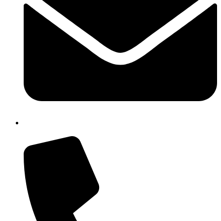
isic82600e@istruzione.it