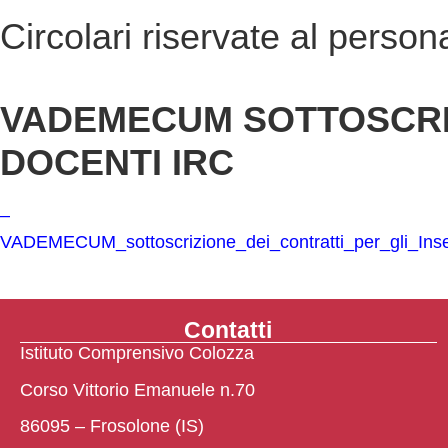
Circolari riservate al person
VADEMECUM SOTTOSCRIZ
DOCENTI IRC
–
VADEMECUM_sottoscrizione_dei_contratti_per_gli_Inse
Contatti
Istituto Comprensivo Colozza
Corso Vittorio Emanuele n.70
86095 – Frosolone (IS)