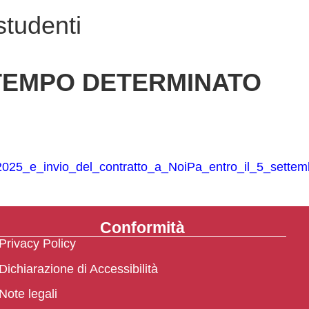
studenti
 TEMPO DETERMINATO
_2025_e_invio_del_contratto_a_NoiPa_entro_il_5_sett
Conformità
Privacy Policy
Dichiarazione di Accessibilità
Note legali