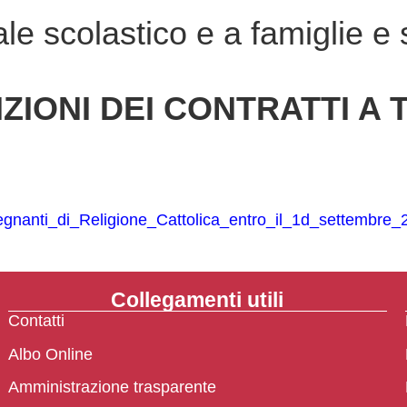
ale scolastico e a famiglie e 
IONI DEI CONTRATTI A
gnanti_di_Religione_Cattolica_entro_il_1d_settembre
Collegamenti utili
Contatti
Albo Online
Amministrazione trasparente