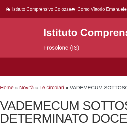
Istituto Comprensivo Colozza
Corso Vittorio Emanuele
Istituto Compren
Frosolone (IS)
Home
Novità
Le circolari
VADEMECUM SOTTOSCR
VADEMECUM SOTTOSC
DETERMINATO DOCEN