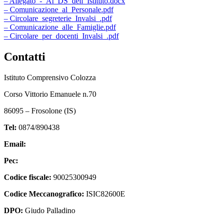
– Allegato_-_Al_DS_dell_Istituto.docx
– Comunicazione_al_Personale.pdf
– Circolare_segreterie_Invalsi_.pdf
– Comunicazione_alle_Famiglie.pdf
– Circolare_per_docenti_Invalsi_.pdf
Contatti
Istituto Comprensivo Colozza
Corso Vittorio Emanuele n.70
86095 – Frosolone (IS)
Tel:
0874/890438
Email:
isic82600e@istruzione.it
Pec:
isic82600e@pec.istruzione.it
Codice fiscale:
90025300949
Codice Meccanografico:
ISIC82600E
DPO:
Giudo Palladino