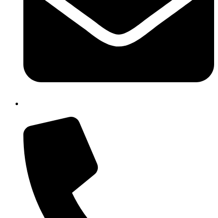
isic82600e@istruzione.it