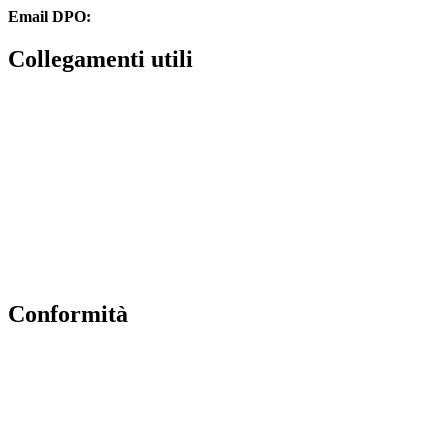
Email DPO:
guido.palladino.dpo@gmail.com
Collegamenti utili
Contatti
Albo Online
Amministrazione trasparente
MIUR
Ufficio Scolastico Regionale
Scuola in Chiaro
Conformità
Privacy Policy
Dichiarazione di Accessibilità
Note legali