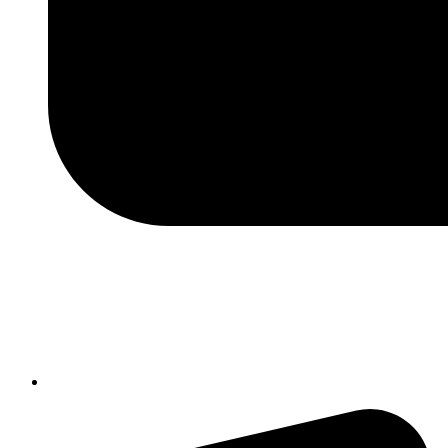
isic82600e@istruzione.it