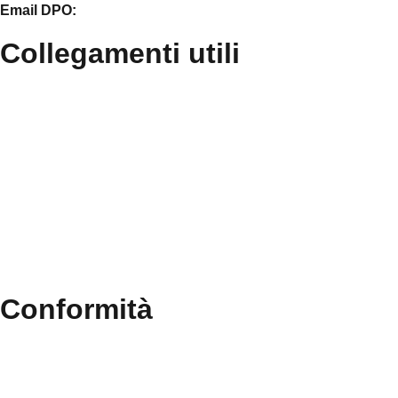
Email DPO:
guido.palladino.dpo@gmail.com
Collegamenti utili
Contatti
Albo Online
Amministrazione trasparente
MIUR
Ufficio Scolastico Regionale
Scuola in Chiaro
Conformità
Privacy Policy
Dichiarazione di Accessibilità