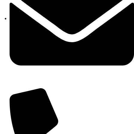
isic82600e@istruzione.it