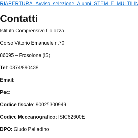
RIAPERTURA_Avviso_selezione_Alunni_STEM_E_MULTILIN
Contatti
Istituto Comprensivo Colozza
Corso Vittorio Emanuele n.70
86095 – Frosolone (IS)
Tel:
0874/890438
Email:
isic82600e@istruzione.it
Pec:
isic82600e@pec.istruzione.it
Codice fiscale:
90025300949
Codice Meccanografico:
ISIC82600E
DPO:
Giudo Palladino