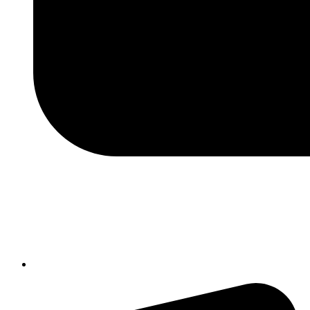
isic82600e@istruzione.it