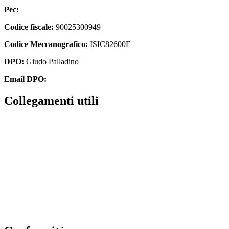
Pec:
isic82600e@pec.istruzione.it
Codice fiscale:
90025300949
Codice Meccanografico:
ISIC82600E
DPO:
Giudo Palladino
Email DPO:
guido.palladino.dpo@gmail.com
Collegamenti utili
Contatti
Albo Online
Amministrazione trasparente
MIUR
Ufficio Scolastico Regionale
Scuola in Chiaro