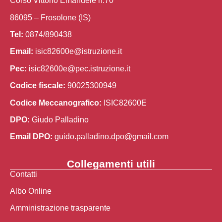
Corso Vittorio Emanuele n.70
86095 – Frosolone (IS)
Tel:
0874/890438
Email:
isic82600e@istruzione.it
Pec:
isic82600e@pec.istruzione.it
Codice fiscale:
90025300949
Codice Meccanografico:
ISIC82600E
DPO:
Giudo Palladino
Email DPO:
guido.palladino.dpo@gmail.com
Collegamenti utili
Contatti
Albo Online
Amministrazione trasparente