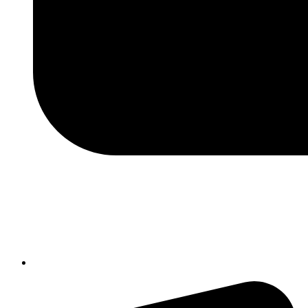
isic82600e@istruzione.it