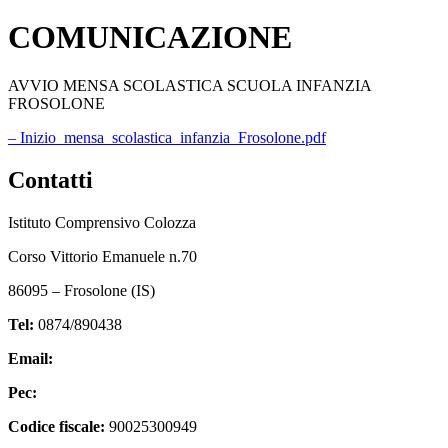
COMUNICAZIONE
AVVIO MENSA SCOLASTICA SCUOLA INFANZIA
FROSOLONE
– Inizio_mensa_scolastica_infanzia_Frosolone.pdf
Contatti
Istituto Comprensivo Colozza
Corso Vittorio Emanuele n.70
86095 – Frosolone (IS)
Tel:
0874/890438
Email:
isic82600e@istruzione.it
Pec:
isic82600e@pec.istruzione.it
Codice fiscale:
90025300949