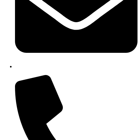
isic82600e@istruzione.it