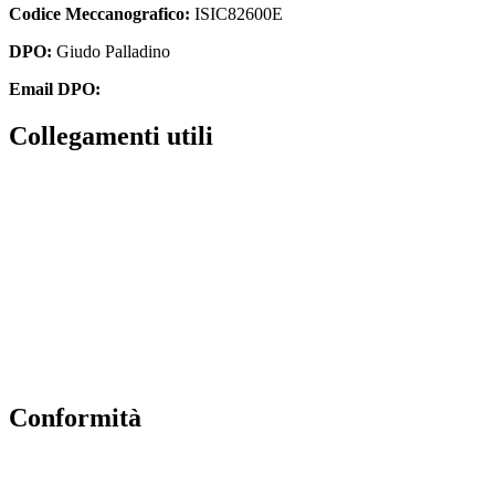
Codice Meccanografico:
ISIC82600E
DPO:
Giudo Palladino
Email DPO:
guido.palladino.dpo@gmail.com
Collegamenti utili
Contatti
Albo Online
Amministrazione trasparente
MIUR
Ufficio Scolastico Regionale
Scuola in Chiaro
Conformità
Privacy Policy