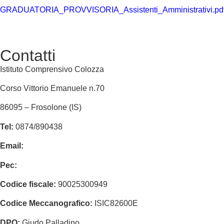
GRADUATORIA_PROVVISORIA_Assistenti_Amministrativi.pd
Contatti
Istituto Comprensivo Colozza
Corso Vittorio Emanuele n.70
86095 – Frosolone (IS)
Tel:
0874/890438
Email:
isic82600e@istruzione.it
Pec:
isic82600e@pec.istruzione.it
Codice fiscale:
90025300949
Codice Meccanografico:
ISIC82600E
DPO:
Giudo Palladino