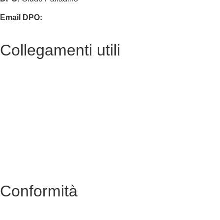
Email DPO:
guido.palladino.dpo@gmail.com
Collegamenti utili
Contatti
Albo Online
Amministrazione trasparente
MIUR
Ufficio Scolastico Regionale
Scuola in Chiaro
Conformità
Privacy Policy