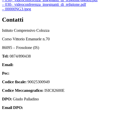
– 030-_videoconferenza_insegnanti_di_religione.pdf
– 00000NG3.jpeg
Contatti
Istituto Comprensivo Colozza
Corso Vittorio Emanuele n.70
86095 – Frosolone (IS)
Tel:
0874/890438
Email:
isic82600e@istruzione.it
Pec:
isic82600e@pec.istruzione.it
Codice fiscale:
90025300949
Codice Meccanografico:
ISIC82600E
DPO:
Giudo Palladino
Email DPO:
guido.palladino.dpo@gmail.com