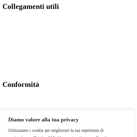
Collegamenti utili
Contatti
Albo Online
Amministrazione trasparente
MIUR
Ufficio Scolastico Regionale
Scuola in Chiaro
Conformità
Privacy Policy
Dichiarazione di Accessibilità
Note legali
Diamo valore alla tua privacy
Utilizziamo i cookie per migliorare la tua esperienza di