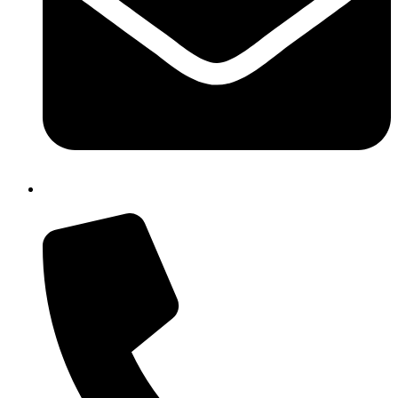
isic82600e@istruzione.it