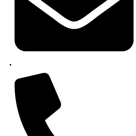
isic82600e@istruzione.it