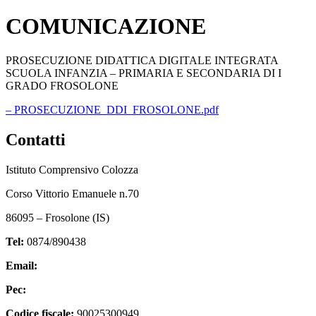
COMUNICAZIONE
PROSECUZIONE DIDATTICA DIGITALE INTEGRATA
SCUOLA INFANZIA – PRIMARIA E SECONDARIA DI I
GRADO FROSOLONE
– PROSECUZIONE_DDI_FROSOLONE.pdf
Contatti
Istituto Comprensivo Colozza
Corso Vittorio Emanuele n.70
86095 – Frosolone (IS)
Tel:
0874/890438
Email:
isic82600e@istruzione.it
Pec:
isic82600e@pec.istruzione.it
Codice fiscale:
90025300949