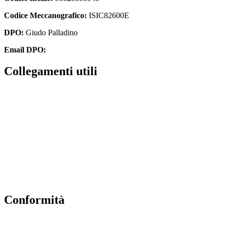
Codice Meccanografico:
ISIC82600E
DPO:
Giudo Palladino
Email DPO:
guido.palladino.dpo@gmail.com
Collegamenti utili
Contatti
Albo Online
Amministrazione trasparente
MIUR
Ufficio Scolastico Regionale
Scuola in Chiaro
Conformità
Privacy Policy