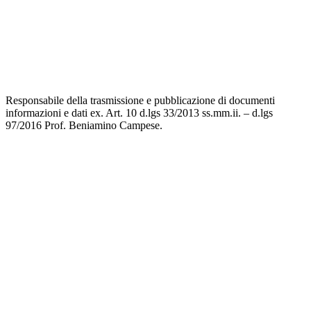
Privacy Policy
Dichiarazione di Accessibilità
Note legali
Responsabile della trasmissione e pubblicazione di documenti
informazioni e dati ex. Art. 10 d.lgs 33/2013 ss.mm.ii. – d.lgs
97/2016 Prof. Beniamino Campese.