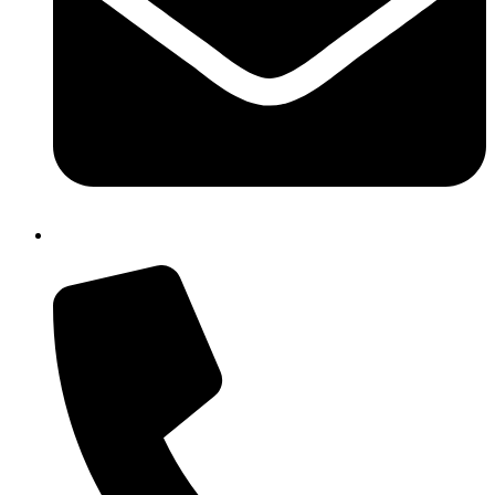
isic82600e@istruzione.it