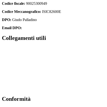
Codice fiscale:
90025300949
Codice Meccanografico:
ISIC82600E
DPO:
Giudo Palladino
Email DPO:
guido.palladino.dpo@gmail.com
Collegamenti utili
Contatti
Albo Online
Amministrazione trasparente
MIUR
Ufficio Scolastico Regionale
Scuola in Chiaro
Conformità