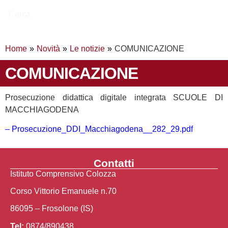
Cerca
Home
Novità
Le notizie
COMUNICAZIONE
COMUNICAZIONE
Prosecuzione didattica digitale integrata SCUOLE DI
MACCHIAGODENA
– Prosecuzione_DDI_Macchiagodena__282_29.pdf
Contatti
Istituto Comprensivo Colozza
Corso Vittorio Emanuele n.70
86095 – Frosolone (IS)
Tel:
0874/890438