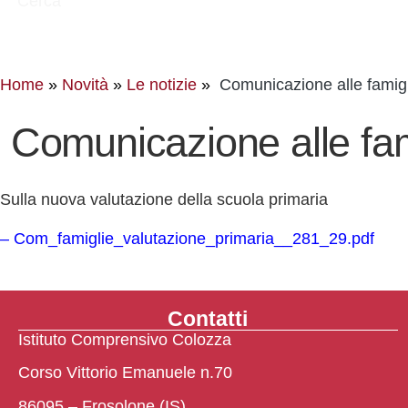
Cerca
Home
Novità
Le notizie
Comunicazione alle famig
Comunicazione alle fam
Sulla nuova valutazione della scuola primaria
– Com_famiglie_valutazione_primaria__281_29.pdf
Contatti
Istituto Comprensivo Colozza
Corso Vittorio Emanuele n.70
86095 – Frosolone (IS)