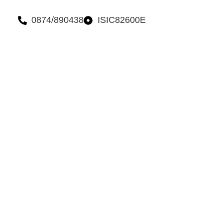
ne.it
0874/890438
ISIC82600E