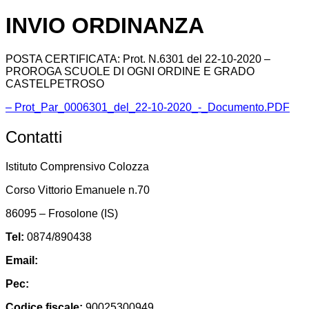
INVIO ORDINANZA
POSTA CERTIFICATA: Prot. N.6301 del 22-10-2020 –
PROROGA SCUOLE DI OGNI ORDINE E GRADO
CASTELPETROSO
– Prot_Par_0006301_del_22-10-2020_-_Documento.PDF
Contatti
Istituto Comprensivo Colozza
Corso Vittorio Emanuele n.70
86095 – Frosolone (IS)
Tel:
0874/890438
Email:
isic82600e@istruzione.it
Pec:
isic82600e@pec.istruzione.it
Codice fiscale:
90025300949