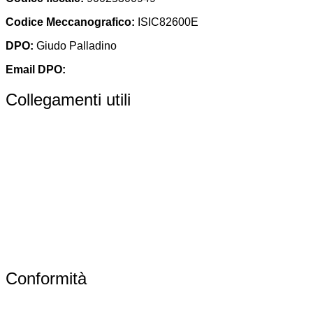
Codice Meccanografico:
ISIC82600E
DPO:
Giudo Palladino
Email DPO:
guido.palladino.dpo@gmail.com
Collegamenti utili
Contatti
Albo Online
Amministrazione trasparente
MIUR
Ufficio Scolastico Regionale
Scuola in Chiaro
Conformità
Privacy Policy