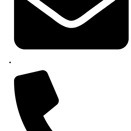
isic82600e@istruzione.it