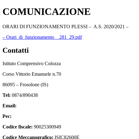
COMUNICAZIONE
ORARI DI FUNZIONAMENTO PLESSI – A.S. 2020/2021 –
– Orari_di_funzionamento__281_29.pdf
Contatti
Istituto Comprensivo Colozza
Corso Vittorio Emanuele n.70
86095 – Frosolone (IS)
Tel:
0874/890438
Email:
isic82600e@istruzione.it
Pec:
isic82600e@pec.istruzione.it
Codice fiscale:
90025300949
Codice Meccanografico:
ISIC82600E