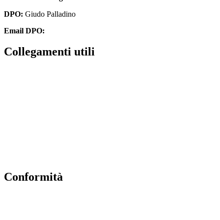
DPO:
Giudo Palladino
Email DPO:
guido.palladino.dpo@gmail.com
Collegamenti utili
Contatti
Albo Online
Amministrazione trasparente
MIUR
Ufficio Scolastico Regionale
Scuola in Chiaro
Conformità
Privacy Policy
Dichiarazione di Accessibilità