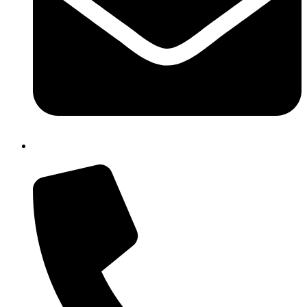
isic82600e@istruzione.it