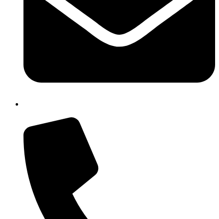
isic82600e@istruzione.it