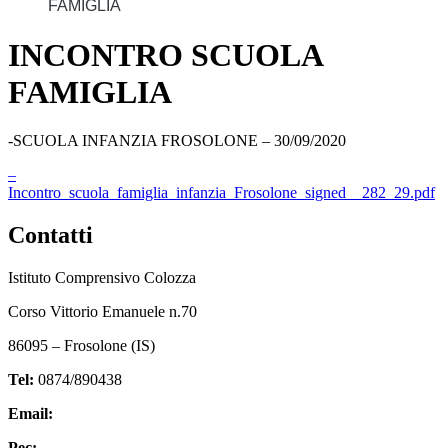
FAMIGLIA
INCONTRO SCUOLA
FAMIGLIA
-SCUOLA INFANZIA FROSOLONE – 30/09/2020
–
Incontro_scuola_famiglia_infanzia_Frosolone_signed__282_29.pdf
Contatti
Istituto Comprensivo Colozza
Corso Vittorio Emanuele n.70
86095 – Frosolone (IS)
Tel:
0874/890438
Email:
isic82600e@istruzione.it
Pec:
isic82600e@pec.istruzione.it