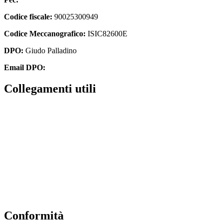
Codice fiscale:
90025300949
Codice Meccanografico:
ISIC82600E
DPO:
Giudo Palladino
Email DPO:
guido.palladino.dpo@gmail.com
Collegamenti utili
Contatti
Albo Online
Amministrazione trasparente
MIUR
Ufficio Scolastico Regionale
Scuola in Chiaro
Conformità