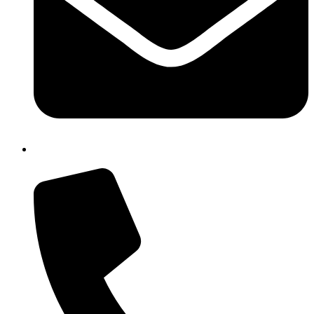
isic82600e@istruzione.it