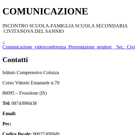
COMUNICAZIONE
INCONTRO SCUOLA-FAMIGLIA SCUOLA SECONDARIA
CIVITANOVA DEL SANNIO
–
Comunicazione_videoconferenza_Presentazione_genitori__Sec._Civ
Contatti
Istituto Comprensivo Colozza
Corso Vittorio Emanuele n.70
86095 – Frosolone (IS)
Tel:
0874/890438
Email:
isic82600e@istruzione.it
Pec:
isic82600e@pec.istruzione.it
Codice fiscale:
90025300949