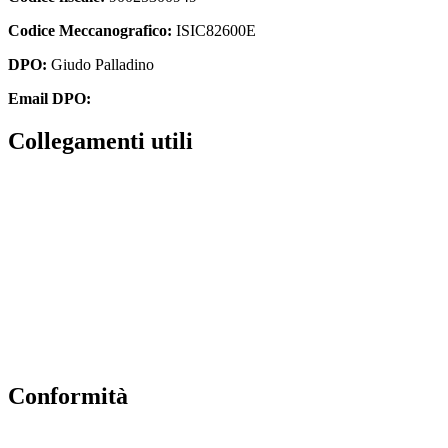
Codice Meccanografico:
ISIC82600E
DPO:
Giudo Palladino
Email DPO:
guido.palladino.dpo@gmail.com
Collegamenti utili
Contatti
Albo Online
Amministrazione trasparente
MIUR
Ufficio Scolastico Regionale
Scuola in Chiaro
Conformità
Privacy Policy