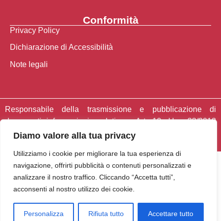
Conformità
Privacy Policy
Dichiarazione di Accessibilità
Note legali
Responsabile della trasmissione e pubblicazione di
documenti informazioni e dati ex. Art. 10 d.lgs 33/2013
ss.mm.ii. – d.lgs 97/2016 Prof. Beniamino Campese.
Diamo valore alla tua privacy
Utilizziamo i cookie per migliorare la tua esperienza di
navigazione, offrirti pubblicità o contenuti personalizzati e
analizzare il nostro traffico. Cliccando “Accetta tutti”,
acconsenti al nostro utilizzo dei cookie.
Personalizza
Rifiuta tutto
Accettare tutto