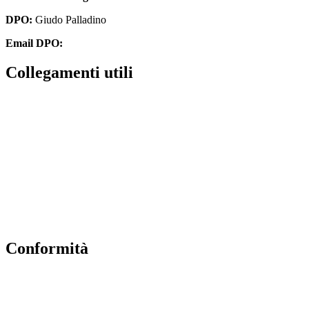
DPO:
Giudo Palladino
Email DPO:
guido.palladino.dpo@gmail.com
Collegamenti utili
Contatti
Albo Online
Amministrazione trasparente
MIUR
Ufficio Scolastico Regionale
Scuola in Chiaro
Conformità
Privacy Policy
Dichiarazione di Accessibilità