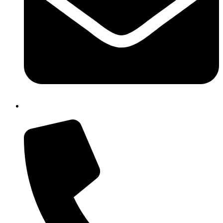
isic82600e@istruzione.it