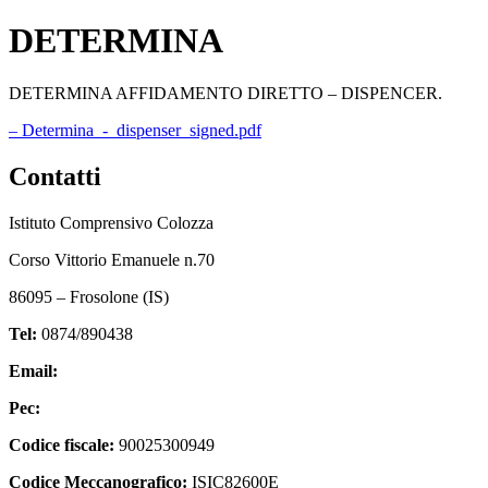
DETERMINA
DETERMINA AFFIDAMENTO DIRETTO – DISPENCER.
– Determina_-_dispenser_signed.pdf
Contatti
Istituto Comprensivo Colozza
Corso Vittorio Emanuele n.70
86095 – Frosolone (IS)
Tel:
0874/890438
Email:
isic82600e@istruzione.it
Pec:
isic82600e@pec.istruzione.it
Codice fiscale:
90025300949
Codice Meccanografico:
ISIC82600E