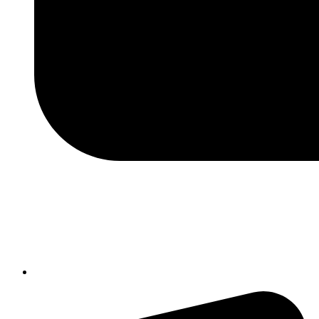
isic82600e@istruzione.it