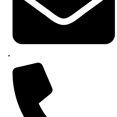
isic82600e@istruzione.it