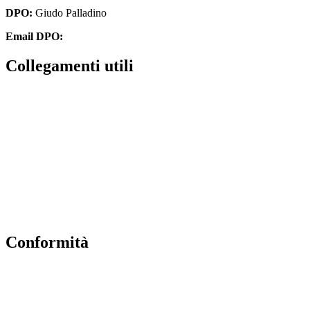
DPO:
Giudo Palladino
Email DPO:
guido.palladino.dpo@gmail.com
Collegamenti utili
Contatti
Albo Online
Amministrazione trasparente
MIUR
Ufficio Scolastico Regionale
Scuola in Chiaro
Conformità
Privacy Policy
Dichiarazione di Accessibilità