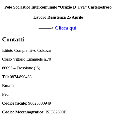
Polo Scolastico Intercomunale “Orazio D’Uva” Castelpetroso
Lavoro Resistenza 25 Aprile
——–>
Clicca qui
Contatti
Istituto Comprensivo Colozza
Corso Vittorio Emanuele n.70
86095 – Frosolone (IS)
Tel:
0874/890438
Email:
isic82600e@istruzione.it
Pec:
isic82600e@pec.istruzione.it
Codice fiscale:
90025300949
Codice Meccanografico:
ISIC82600E